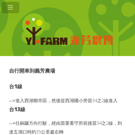
自行開車到義芳農場
台1線
-->
進入西湖鄉市區，然後從西湖國小旁苗34之2線進入
台13線
-->
往銅鑼方向行駛，經由苗栗看守所前接苗34之2線，到
達五湖口時約35公里處右轉