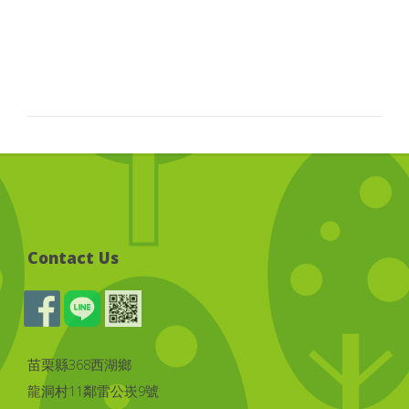
Contact Us
苗栗縣368西湖鄉
龍洞村11鄰雷公崁9號